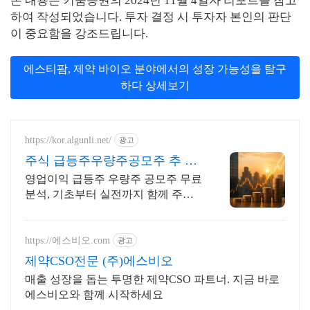
본 내용은 키움증권의 2024년 11월 4일자 리포트를 참고
하여 작성되었습니다. 투자 결정 시 투자자 본인의 판단
이 중요함을 강조드립니다.
에스티팜, 제약 바이오 분야에서의 성장 가능성을 탐구
하다 상세보기
https://kor.algunli.net/
광고
주식 급등주우량주공모주 추 지
금 안보면 늦어요
영업이익 급등주 우량주 공모주 무료
분석, 기초부터 실전까지 함께 주식
무료 교육 제공, 우량주 무료 정보 제
공, 처음부터 실전까지 같이합니다
https://에스비오.com
광고
제약CSO전문 (주)에스비오
매출 성장을 돕는 투명한 제약CSO 파트너. 지금 바로
에스비오와 함께 시작하세요