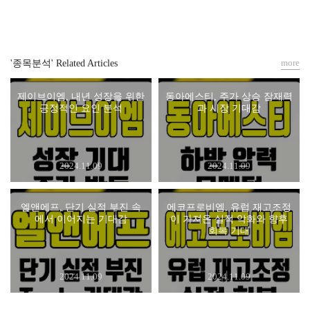
more
'종목분석' Related Articles
제이브이엠, 내년 성장을 위한
동아에스티, 주가 상승 잠재력
긍정적인 요인 분석
과 시장 기대감
2024.11.09
2024.11.09
엘앤에프, 단기 실적 부진 속
에코프로비엠, 유럽 재고조정
에서 이어지는 기대감
이 가져온 실적 악화와 향후
회복 기대
2024.11.09
2024.11.09