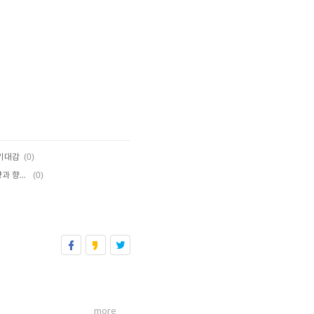
(0)
 기대감
(0)
롯데웰푸드, 외부 환경의 변화가 미치는 영향과 향후 전망
more