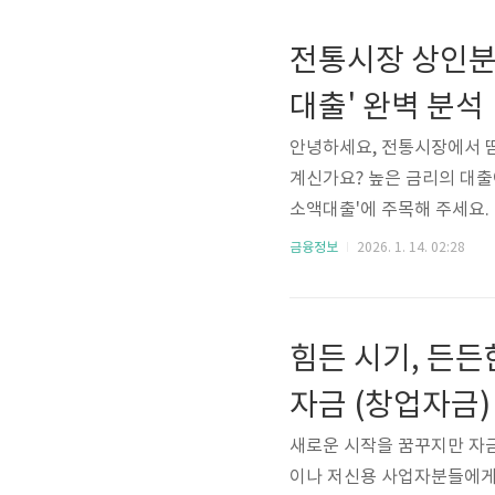
업·운영자금_사회적기업지원
합, 피피엘, 재단법인밴드
전통시장 상인분
한국사회혁신금융, 기업과공
대출' 완벽 분석
안녕하세요, 전통시장에서 
계신가요? 높은 금리의 대출
소액대출'에 주목해 주세요.
통해, 여러분의 사업 운영과 
금융정보
2026. 1. 14. 02:28
금리로 지원하는 특별한 정책
들을 위해 마련된 만큼, 많은
5%최대 한도 1000만원
힘든 시기, 든
2.5년상품요건대출한도(최대, 
자금 (창업자금
새로운 시작을 꿈꾸지만 자금
이나 저신용 사업자분들에게는