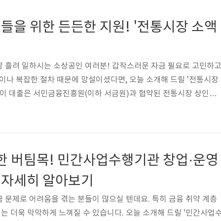
금리 6%최대 한도 10000만원대상 사회적기업취급기관 신나는조
, 열매나눔재단, 제주사회적경제네트워크, 강원지속가능경제지원센터,
들을 위한 든든한 지원! '전통시장 소액
동체, 한국사회투자용도 운영·시설대출기간 5년상품요건대..
땀 흘려 일하시는 소상공인 여러분! 갑작스러운 자금 필요로 고민하
이나 복잡한 절차 때문에 망설이셨다면, 오늘 소개해 드릴 '전통시장
 이 대출은 서민금융진흥원(이하 서금원)과 협약된 전통시장 상인회
시설 개선에 필요한 자금을 최대 1,000만원까지, 연 0~4.5%의 고정
금융 상품입니다. 특히, 까다로운 신용 조건 없이 오직 시장 상인분
 분들께 큰 힘이 될 것이라 확신합니다.전통시장 소액대출금리 0~4.
대상 소상공인취급기관 서금원 협약시장 상인회용도 운영·시설대출기간
든한 버팀목! 민간사업수행기관 창업·운영
만원) 1000금..
) 자세히 알아보기
 문제로 어려움을 겪는 분들이 많으실 텐데요. 특히 금융 취약 계층
 더욱 막막하게 느껴질 수 있습니다. 오늘 소개해 드릴 '민간사업