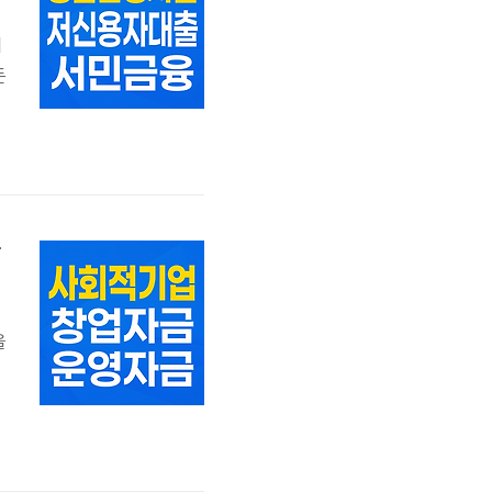
대
든
로
창
을
상