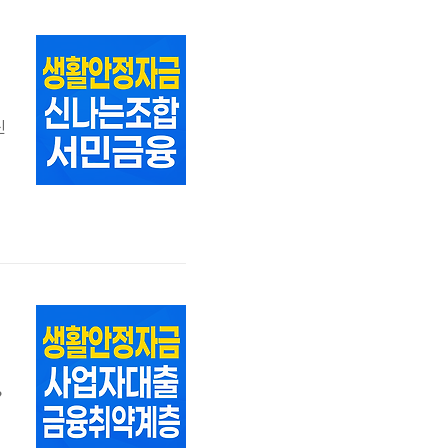
총
신
을
?