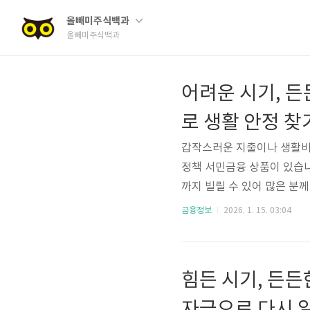
올빼미주식백과
올빼미주식백과
어려운 시기, 
로 생활 안정 찾
갑작스러운 지출이나 생활비
정책 서민금융 상품이 있습니
까지 빌릴 수 있어 많은 분
어떤 상품인지, 누가 신청할
금융정보
2026. 1. 15. 03:04
하게 느껴지는 금융 용어도 
론 생계자금금리 ~11.5%최
산림조합, 저축은행중앙회,
힘든 시기, 든
대, 만원) 2000금리(금리구분)(