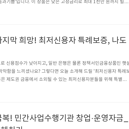
기쁨'입니다. 이 상품은 낮은 고정금리로 최대 1천만 원까지 빌릴
 안정적인 생활을 도모하는 데 큰 도움이 될 수 있습니다. 지금부터 이
 함께 살펴보며, 여러분의 금융 고민을 덜어줄 실질적인 정보를 제공
행기관 생활안정자금_나눔과기쁨금리 6%최대 한도 1000만원대상
관 나눔과기쁨용도 생계대출기간 5년상품요건대출한도(최대, 만원)
마지막 희망! 최저신용자 특례보증, 나도
) 6(고정금리)총대출기간(상환,..
로 신용점수가 낮아지고, 일반 은행은 물론 정책서민금융상품인 햇
막막함을 느끼셨나요? 그렇다면 오늘 소개해 드릴 '최저신용자 특례
상품은 제도권 금융에서 소외될 수 있는 최저신용자분들을 위해 특별히
서민금융진흥원이 든든한 보증을 제공합니다. 높은 문턱 때문에 좌절했
약할 기회를 제공하는 최저신용자 특례보증, 지금부터 자세히 알아보겠
리 15.9%최대 한도 1000만원대상 근로자, 사업자, 연금소득자 
터, 대출협약은행 (13개)용도 생계대출기간 3, 5년상품요건대출한
극복! 민간사업수행기관 창업·운영자금_
구분)(연, %) 15.9(고정..