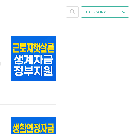
CATEGORY
한
원
살
,
최