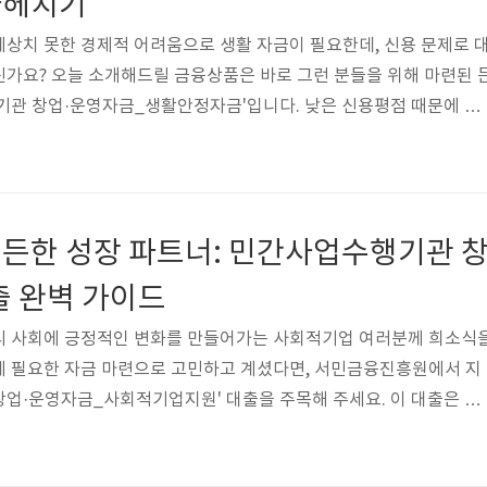
파헤치기
상치 못한 경제적 어려움으로 생활 자금이 필요한데, 신용 문제로 
가요? 오늘 소개해드릴 금융상품은 바로 그런 분들을 위해 마련된 
기관 창업·운영자금_생활안정자금'입니다. 낮은 신용평점 때문에 고
층을 위한 맞춤형 상품으로, 최대 1천만원까지 연 6%의 고정금리
도록 돕습니다. 서민금융진흥원이 제공하고 다양한 민간 협력기관들이
것을 지금부터 자세히 살펴보겠습니다.민간사업수행기관 창업·운영자
 한도 1000만원대상 자영업자, 근로자취급기관 신나는조합, 나눔
든한 성장 파트너: 민간사업수행기관 
기업과공동체용도 생계대출기간 5년상품요건대출한..
출 완벽 가이드
리 사회에 긍정적인 변화를 만들어가는 사회적기업 여러분께 희소식
에 필요한 자금 마련으로 고민하고 계셨다면, 서민금융진흥원에서 지
업·운영자금_사회적기업지원' 대출을 주목해 주세요. 이 대출은 사
지속 가능한 사회적 가치 실현을 돕기 위해 마련된 실용적인 금융 
출의 모든 것을 쉽고 자세하게 알려드리겠습니다.민간사업수행기관 창