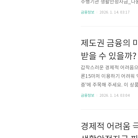
수행기관 생활안정자금_나눔과
수 있어 어려운 상황 속에서
금융정보
2026. 1. 14. 03:17
생활안정자금의 주요 내용을
해 드리겠습니다.민간사업수
사업자, 금융취약계층취급기
제도권 금융의 
1000금리(금리구분)(연, %
받을 수 있을까?
갑작스러운 경제적 어려움으
론15마저 이용하기 어려워 
증'에 주목해 주세요. 이 
마련된 금융지원 제도로, 
금융정보
2026. 1. 14. 03:04
던 분들에게 다시 한번 도
습니다.최저신용자 특례보증금
취급기관 서민금융통합지원센
경제적 어려움 
도(최대, 만원) 1000금리(금리