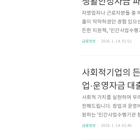
생활안정자금 
자영업자나 근로자분들 중 예
출이 막막하셨던 경험 있으신
든한 지원책, '민간사업수행
민이 많으셨던 저신용·저소득
금융정보
2026. 1. 14. 02:52
생활 안정을 도모할 수 있
함께하는 이 상품의 모든 
금_생활안정자금금리 6%최대
사회적기업의 든
과기쁨, 재단법인 밴드, 
업·운영자금 대
사회적 가치를 실현하며 우
전해드립니다. 창업과 운영
원하는 '민간사업수행기관 창
회적기업의 안정적인 성장과 
금융정보
2026. 1. 14. 02:40
품입니다. 지금부터 이 대