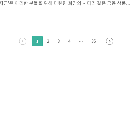
금'은 이러한 분들을 위해 마련된 희망의 사다리 같은 금융 상품입
최대 7천만 원까지 지원받을 수 있어, 창업의 꿈을 현실로 만들고 사
큰 도움이 될 것입니다. 지금부터 이 자금의 주요 내용을 함께 살펴보
창업·운영자금_창업자금금리 6%최대 한도 7000만원대상 사업자,
무보호복지공단, 나눔과기쁨, 더불어사는사람들용도 창업, 운영·
1
2
3
4
···
35
도(최대, 만원) 7000금리(금리구분..