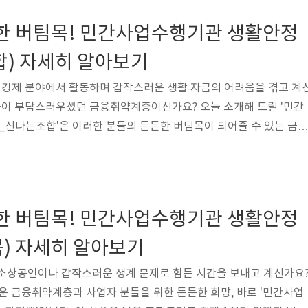
대출한도(최대, 만원) 1000금리(금리구분)(연, %) 6(고정금리)
든한 버팀목! 민간사업수행기관 생활안정
) 5(상환4, 거치..
합) 자세히 알아보기
경제 분야에서 활동하며 갑작스러운 생활 자금의 어려움을 겪고 계
출이 부담스러우셨던 금융취약계층이신가요? 오늘 소개해 드릴 '민간
신나는조합'은 이러한 분들의 든든한 버팀목이 되어줄 수 있는 금융
이 지원하고 신나는조합에서 취급하는 이 상품은 필요한 생활 자금
있도록 돕는 착한 대출인데요, 어떤 분들이, 어떻게 이용할 수 있는지
습니다.민간사업수행기관 생활안정자금_신나는조합금리 6%최대 한
, 금융취약계층취급기관 신나는조합용도 생계대출기간 5년상품요건대
든한 버팀목! 민간사업수행기관 생활안정
리(금리구분)(연, %) 6(고정금리)총대출기간(상..
) 자세히 알아보기
 소상공인이나 갑작스러운 생계 문제로 힘든 시간을 보내고 계신가요
려운 금융취약계층과 사업자 분들을 위한 든든한 희망, 바로 '민간사업