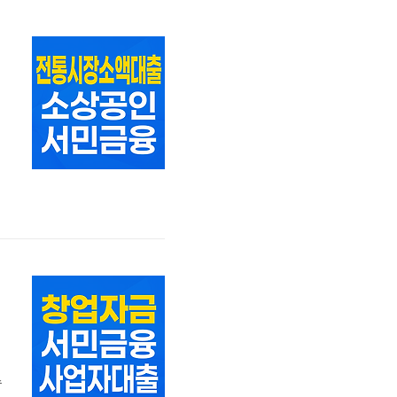
고
를
수