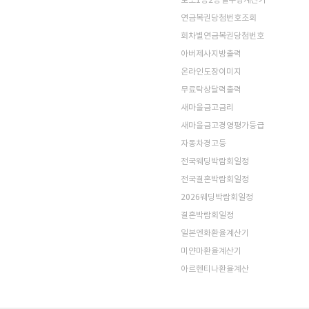
로또1등2등실수령계산기
연금복권당첨번호조회
회차별연금복권당첨번호
아버제사지방출력
온라인도장이미지
무료탁상달력출력
새마을금고금리
새마을금고경영평가등급
자동차경고등
전국웨딩박람회일정
전국결혼박람회일정
2026웨딩박람회일정
결혼박람회일정
일본엔화환율계산기
미얀마환율계산기
아르헨티나환율계산