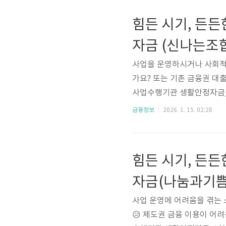
용도 생계대출기간 5년상품요건
힘든 시기, 든
대출기간(상환, 거치)(단위 : 년
자금 (신나는조
사업을 운영하시거나 사회적
가요? 또는 기존 금융권 대
사업수행기관 생활안정자금_
상품입니다. 서민금융진흥원
금융정보
2026. 1. 15. 02:28
안정적인 조건으로 빌릴 수 
지금부터 자세히 살펴보겠
도 1000만원대상 사업자
힘든 시기, 든
출한도(최대, 만원) 1000금
자금(나눔과기쁨
사업 운영에 어려움을 겪는
😥 제도권 금융 이용이 어