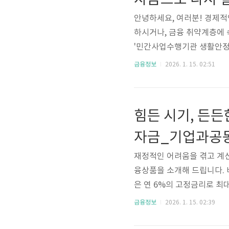
자금으로 다시 
안녕하세요, 여러분! 경제적
하시거나, 금융 취약계층에 
'민간사업수행기관 생활안정
원과 재단법인 밴드가 함께 
금융정보
2026. 1. 15. 02:51
위해 마련되었습니다. 사업 
핵심 내용을 지금부터 자세
리 2~6%최대 한도 100
힘든 시기, 든
간 5년상품요건대출한도(최대, 
자금_기업과공동
재정적인 어려움을 겪고 계신
융상품을 소개해 드립니다.
은 연 6%의 고정금리로 최대
이 일정 기준 이하인 분들도 
금융정보
2026. 1. 15. 02:39
금부터 이 상품의 주요 특
금_기업과공동체금리 6%최