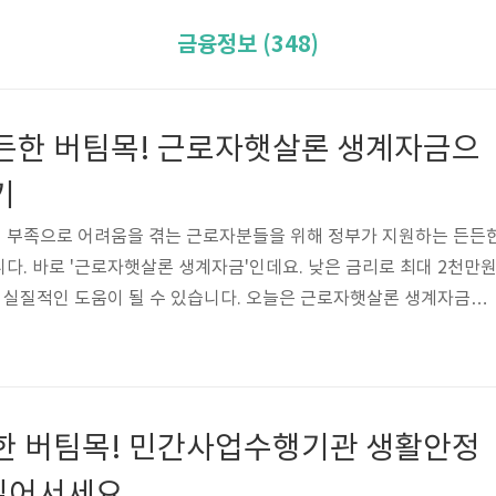
금융정보 (348)
든든한 버팀목! 근로자햇살론 생계자금으
기
 부족으로 어려움을 겪는 근로자분들을 위해 정부가 지원하는 든든
다. 바로 '근로자햇살론 생계자금'인데요. 낮은 금리로 최대 2천만
께 실질적인 도움이 될 수 있습니다. 오늘은 근로자햇살론 생계자금이
 수 있는지, 그리고 어떻게 신청하는지 자세히 알아보겠습니다. 복잡
쉽게 풀어 설명해 드릴 테니, 지금부터 함께 살펴보실까요?근로자햇
대 한도 2000만원대상 근로자취급기관 농협, 신협, 수협, 새마을금고
 서민금융통합지원센터용도 생계대출기간 3, 5년상품요건대출한도(
든한 버팀목! 민간사업수행기관 생활안정
연, %) ~11...