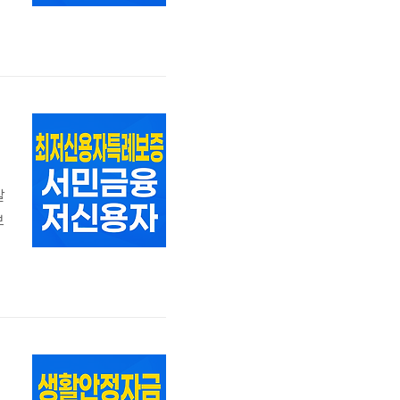
살
보
등