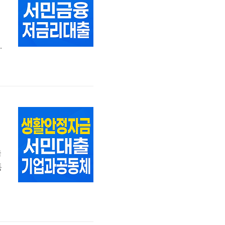
흥
금
기
금
품
자
체