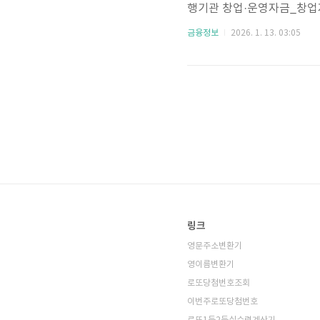
행기관 창업·운영자금_창업자
니다. 안정적인 고정금리로 
금융정보
2026. 1. 13. 03:05
을 안정적으로 운영하는 데 
겠습니다.민간사업수행기관 
금융취약계층취급기관 한국법
설대출기간 5년상품요건대출한
링크
영문주소변환기
영이름변환기
로또당첨번호조회
이번주로또당첨번호