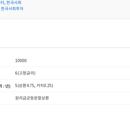
터, 한국사회
, 한국사회투자
10000
6(고정금리)
5(상환4.75, 거치0.25)
: 년)
원리금균등분할상환