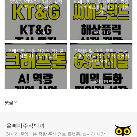
KT&G, KT&G의 3분기 실적
씨에스윈드, 해상풍력의 중요
과 투자 매력 분석
성과 씨에스윈드의 성장 가능
성
2024.11.18
2024.11.18
크래프톤, 게임 산업에 혁신을
GS리테일, 이익 둔화 속에서
가져올 AI 기술의 도입
도 편의점 사업의 성장 가능성
은 여전하다.
2024.11.18
2024.11.18
댓글
올빼미주식백과
24시간 운영되는 종합 주식 정보 플랫폼. 실시간 시장