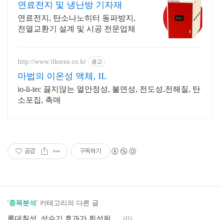
연료전지 및 냉난방 기자재
연료전지, 탄소나노히터 동파방지,
전열교환기 설계 및 시공 전문업체
http://www.ilkorea.co.kr
광고
마법의 이온성 액체, IL
io-li-tec 끓지않는 열안정성, 불연성, 전도성,전해질, 탄
소포집, 촉매
공감
구독하기
'
종목분석
' 카테고리의 다른 글
롯데칠성, 성수기 효과가 희석된 가운데 나타난 영업이익 감소의 배경
(0)